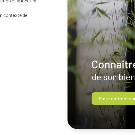
tion et la location
 un contexte de
Connaitre
de son bien
Faire estimer so