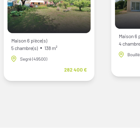
Maison 6 p
Maison 6 pièce(s)
4 chambre
5 chambre(s)
138 m²
Bouill
Segré (49500)
282 400 €