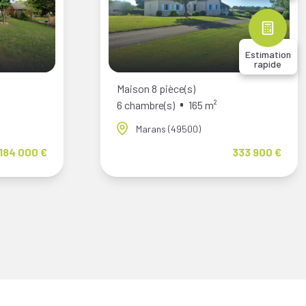
Estimation
rapide
Maison 8 pièce(s)
6 chambre(s)
165 m²
Marans (49500)
184 000 €
333 900 €