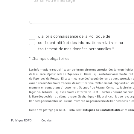
J'ai pris connaissance de la Politique de
confidentialité et des informations relatives au
traitement de mes données personnelles *
* Champs obligatoires
Les informations recueillies sur ce formulaire sont enregistrées dans un fichi
de la clientèle/prospects de l'Agence / du Réseau qui reste Responsable du Trait
de l'Agence / du Réseau. Elles sont conservées jusqu'à demande de suppression et
vous disposez des droits d’accès, de rectification, d’effacement, d’opposition, 
moment en contactant directement l’Agence / Le Réseau. Consultez le site
http
l'Agence / le Réseau, que vos droits « Informatique et Libertés » ne sont pas re
la liste d'opposition au démarchage téléphonique « Bloctel », sur laquelle vous p
Données personnelles, nous vous invitons à ne pas inscrire de Données sensibles
Ce site est protégé par reCAPTCHA, les
Politiques de Confidentialité
et es
Cond
n
Politique RGPD
Cookies