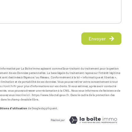
Envoyer
er informatisé par La Boite Immo agissant comme Sous-traitant du traitement pour la gestion
ement de vos Données personnelles. La base légale du traitement repose sur l'intérêt légitime
 sont destinées à l'Agence / au Réseau. Conformément à la loi « informatique et libertés »,
de limitation et de portabilité de vos données. Vous pouvez retirer votre consentement à tout
s://cnil.fr/fr
pour plus d’informations sur vos droits. Si vous estimez, après avoir contacté
spectés, vous pouvez adresser une réclamation à la CNIL. Nous vous informons de l’existence de
ouvez vous inscrire ici :
https://www.bloctel.gouv.fr
. Dans le cadre de la protection des
 dans le champ de saisie libre.
itions d'utilisation
de Google s'appliquent.
Réalisé par