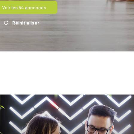
Voir les
54
annonces
Réinitialiser