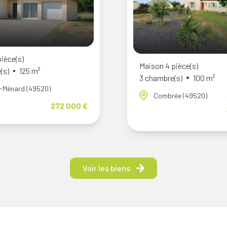
ièce(s)
Maison 4 pièce(s)
(s)
125 m²
3 chambre(s)
100 m²
é-Ménard (49520)
Combrée (49520)
272 000 €
Voir les biens