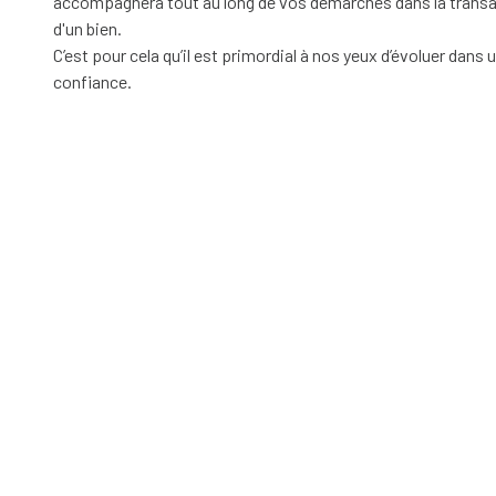
accompagnera tout au long de vos démarches dans la transac
d'un bien.
C’est pour cela qu’il est primordial à nos yeux d’évoluer dans
confiance.