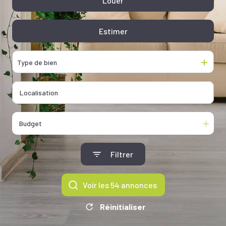
Louer
De l'ancien
De l'immo pro
Estimer
De l'immo pro
Type de bien
Budget
Filtrer
Voir les
54
annonces
Réinitialiser