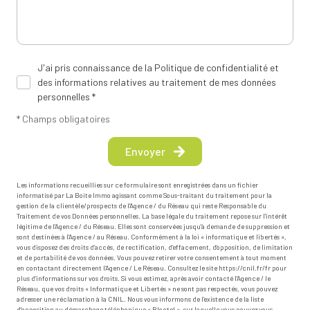
J'ai pris connaissance de la Politique de confidentialité et
des informations relatives au traitement de mes données
personnelles *
* Champs obligatoires
Envoyer
Les informations recueillies sur ce formulaire sont enregistrées dans un fichier
informatisé par La Boite Immo agissant comme Sous-traitant du traitement pour la
gestion de la clientèle/prospects de l'Agence / du Réseau qui reste Responsable du
Traitement de vos Données personnelles. La base légale du traitement repose sur l'intérêt
légitime de l'Agence / du Réseau. Elles sont conservées jusqu'à demande de suppression et
sont destinées à l'Agence / au Réseau. Conformément à la loi « informatique et libertés »,
vous disposez des droits d’accès, de rectification, d’effacement, d’opposition, de limitation
et de portabilité de vos données. Vous pouvez retirer votre consentement à tout moment
en contactant directement l’Agence / Le Réseau. Consultez le site
https://cnil.fr/fr
pour
plus d’informations sur vos droits. Si vous estimez, après avoir contacté l'Agence / le
Réseau, que vos droits « Informatique et Libertés » ne sont pas respectés, vous pouvez
adresser une réclamation à la CNIL. Nous vous informons de l’existence de la liste
d'opposition au démarchage téléphonique « Bloctel », sur laquelle vous pouvez vous