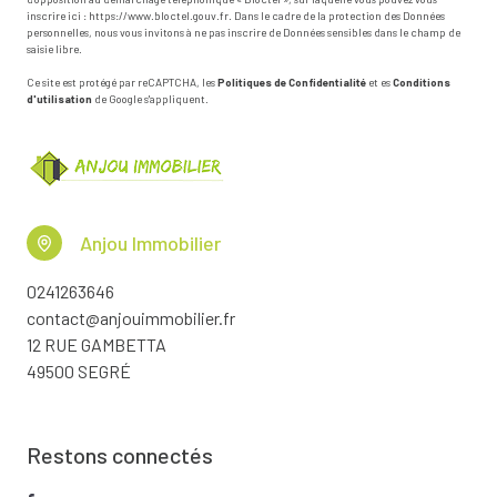
inscrire ici :
https://www.bloctel.gouv.fr
. Dans le cadre de la protection des Données
personnelles, nous vous invitons à ne pas inscrire de Données sensibles dans le champ de
saisie libre.
Ce site est protégé par reCAPTCHA, les
Politiques de Confidentialité
et es
Conditions
d'utilisation
de Google s'appliquent.
Anjou Immobilier
0241263646
contact@anjouimmobilier.fr
12 RUE GAMBETTA
49500 SEGRÉ
Restons connectés