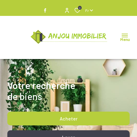
0
Fr
Menu
Votre recherche
de biens
Acheter