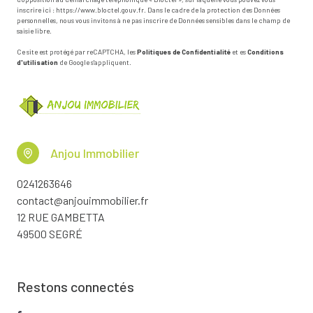
inscrire ici :
https://www.bloctel.gouv.fr
. Dans le cadre de la protection des Données
personnelles, nous vous invitons à ne pas inscrire de Données sensibles dans le champ de
saisie libre.
Ce site est protégé par reCAPTCHA, les
Politiques de Confidentialité
et es
Conditions
d'utilisation
de Google s'appliquent.
Anjou Immobilier
0241263646
contact@anjouimmobilier.fr
12 RUE GAMBETTA
49500 SEGRÉ
Restons connectés