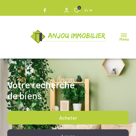
0
Fr
Menu
Votre recherche
de biens
Acheter