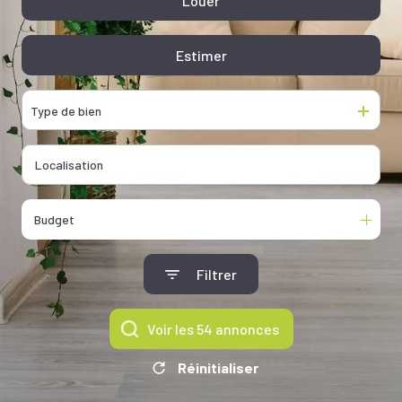
Louer
De l'ancien
De l'immo pro
Estimer
De l'immo pro
Type de bien
Budget
Filtrer
Voir les
54
annonces
Réinitialiser