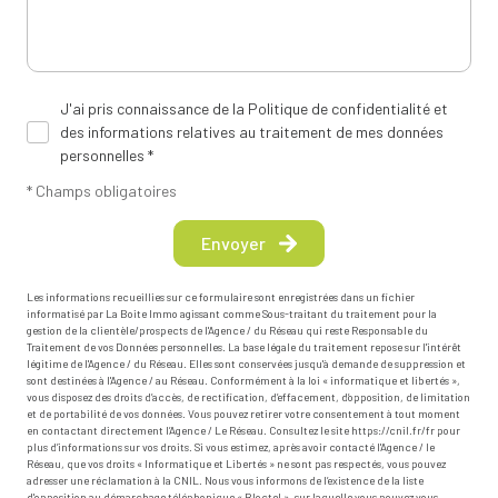
J'ai pris connaissance de la Politique de confidentialité et
des informations relatives au traitement de mes données
personnelles *
* Champs obligatoires
Envoyer
Les informations recueillies sur ce formulaire sont enregistrées dans un fichier
informatisé par La Boite Immo agissant comme Sous-traitant du traitement pour la
gestion de la clientèle/prospects de l'Agence / du Réseau qui reste Responsable du
Traitement de vos Données personnelles. La base légale du traitement repose sur l'intérêt
légitime de l'Agence / du Réseau. Elles sont conservées jusqu'à demande de suppression et
sont destinées à l'Agence / au Réseau. Conformément à la loi « informatique et libertés »,
vous disposez des droits d’accès, de rectification, d’effacement, d’opposition, de limitation
et de portabilité de vos données. Vous pouvez retirer votre consentement à tout moment
en contactant directement l’Agence / Le Réseau. Consultez le site
https://cnil.fr/fr
pour
plus d’informations sur vos droits. Si vous estimez, après avoir contacté l'Agence / le
Réseau, que vos droits « Informatique et Libertés » ne sont pas respectés, vous pouvez
adresser une réclamation à la CNIL. Nous vous informons de l’existence de la liste
d'opposition au démarchage téléphonique « Bloctel », sur laquelle vous pouvez vous