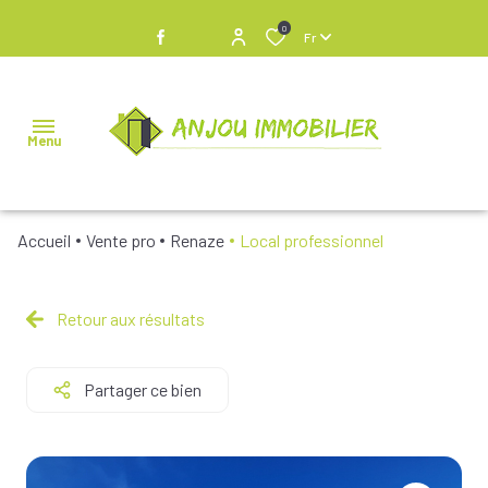
0
Fr
Menu
Accueil
Vente pro
Renaze
Local professionnel
NOS
BIENS À
VENDRE
Retour aux résultats
NOS
Partager ce bien
BIENS
VENDUS
NOS