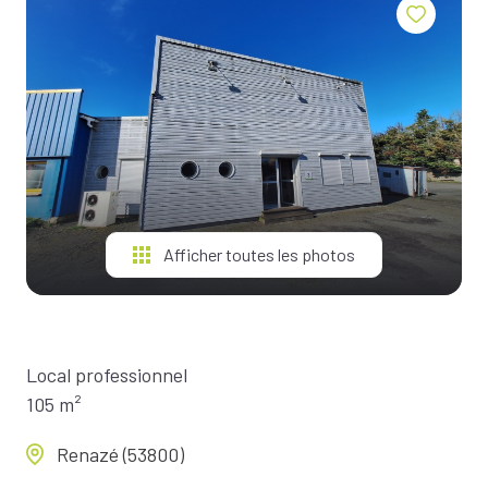
BIENS À
LA
LOCATION
ESTIMEZ
VOTRE
BIEN
NOTRE
ÉQUIPE
Afficher toutes les photos
Local professionnel
105 m²
Renazé (53800)