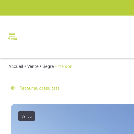
Menu
Accueil
Vente
Segre
Maison
NOS
BIENS À
VENDRE
Retour aux résultats
NOS
BIENS
VENDUS
Vendu
NOS