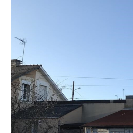
BIENS À
LA
LOCATION
ESTIMEZ
VOTRE
BIEN
NOTRE
ÉQUIPE