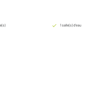
e(s)
1 salle(s) d'eau