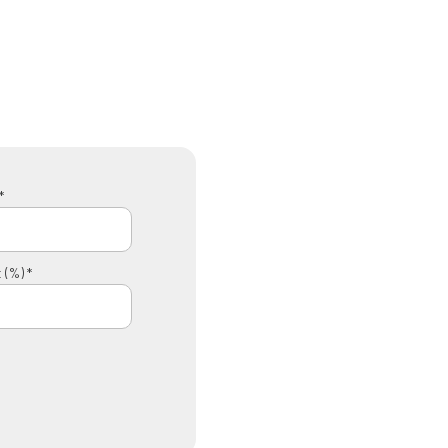
*
 (%) *