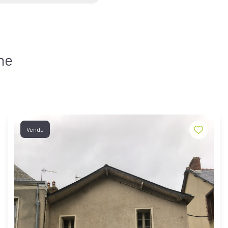
he
Vendu