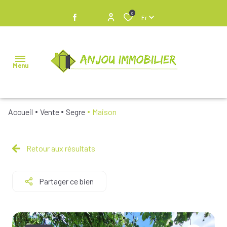
0
Fr
Menu
Accueil
Vente
Segre
Maison
NOS
BIENS À
VENDRE
Retour aux résultats
NOS
Partager ce bien
BIENS
VENDUS
NOS