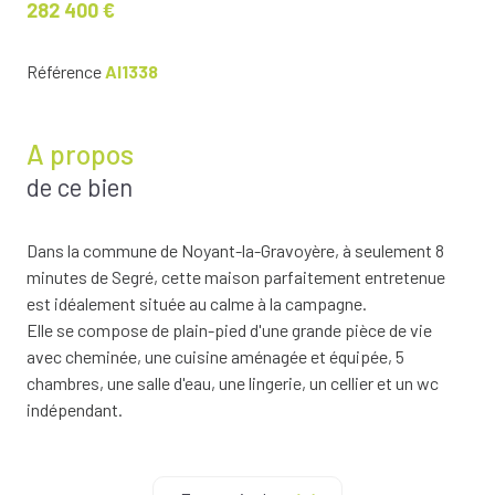
282 400 €
Référence
AI1338
A propos
de ce bien
Dans la commune de Noyant-la-Gravoyère, à seulement 8
minutes de Segré, cette maison parfaitement entretenue
est idéalement située au calme à la campagne.
Elle se compose de plain-pied d'une grande pièce de vie
avec cheminée, une cuisine aménagée et équipée, 5
chambres, une salle d'eau, une lingerie, un cellier et un wc
indépendant.
A l'extérieur vous bénéficierez d'une belle terrasse, un double
garage avec portes motorisées, un carport, une chaufferie,
un abri de jardin, un chalet en bois et un ancien puits.