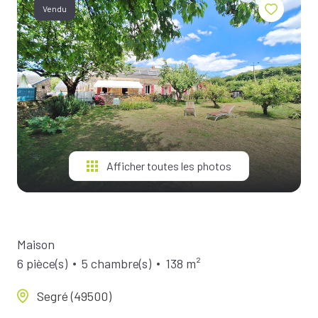
BIENS À
Vendu
LA
LOCATION
ESTIMEZ
VOTRE
BIEN
NOTRE
ÉQUIPE
Afficher toutes les photos
Maison
6 pièce(s)
5 chambre(s)
138 m²
Segré (49500)