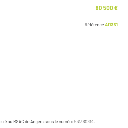
80 500 €
Référence
AI1351
iculé au RSAC de Angers sous le numéro 531380814.