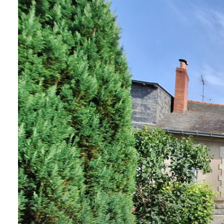
BIENS À
LA
LOCATION
ESTIMEZ
VOTRE
BIEN
NOTRE
ÉQUIPE