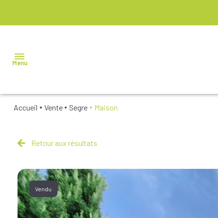
Menu
Accueil
Vente
Segre
Maison
NOS
BIENS À
VENDRE
Retour aux résultats
NOS
BIENS
VENDUS
Vendu
NOS