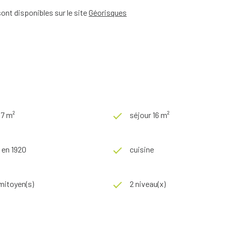
ont disponibles sur le site
Géorisques
57 m²
séjour 16 m²
 en 1920
cuisine
 mitoyen(s)
2 niveau(x)