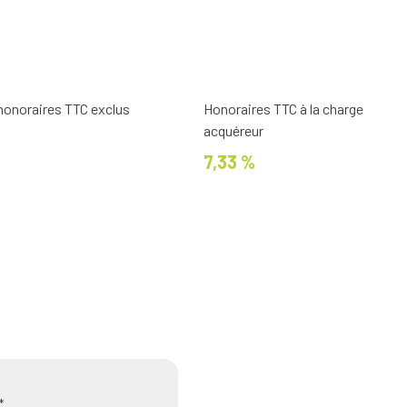
 honoraires TTC exclus
Honoraires TTC à la charge
acquéreur
7,33 %
*