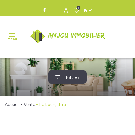
0
Fr
Menu
NOS
Filtrer
BIENS À
VENDRE
NOS
Accueil
Vente
Le bourg d ire
BIENS
VENDUS
NOS