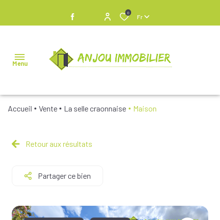
0
Fr
Menu
Accueil
Vente
La selle craonnaise
Maison
NOS
BIENS À
VENDRE
Retour aux résultats
NOS
Partager ce bien
BIENS
VENDUS
NOS