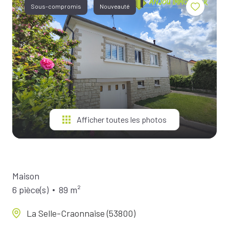
BIENS À
Sous-compromis
Nouveauté
LA
LOCATION
ESTIMEZ
VOTRE
BIEN
NOTRE
ÉQUIPE
Afficher toutes les photos
Maison
6 pièce(s)
89 m²
La Selle-Craonnaise (53800)