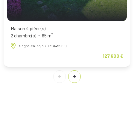
Maison 4 pièce(s)
2 chambre(s)
65 m²
Segré-en-Anjou Bleu (49500)
127 600 €