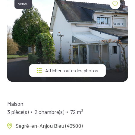
BIENS À
Vendu
LA
LOCATION
ESTIMEZ
VOTRE
BIEN
NOTRE
ÉQUIPE
Afficher toutes les photos
Maison
3 pièce(s)
2 chambre(s)
72 m²
Segré-en-Anjou Bleu (49500)