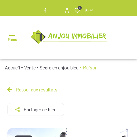
0
Fr
Menu
Accueil
Vente
Segre en anjou bleu
Maison
NOS
BIENS À
VENDRE
Retour aux résultats
NOS
Partager ce bien
BIENS
VENDUS
NOS