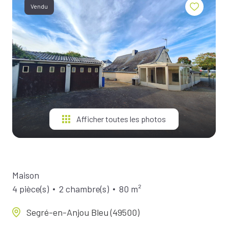
BIENS À
Vendu
LA
LOCATION
ESTIMEZ
VOTRE
BIEN
NOTRE
ÉQUIPE
Afficher toutes les photos
Maison
4 pièce(s)
2 chambre(s)
80 m²
Segré-en-Anjou Bleu (49500)