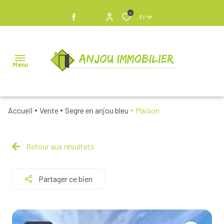
0
Fr
Menu
Accueil
Vente
Segre en anjou bleu
Maison
NOS
BIENS À
VENDRE
Retour aux résultats
NOS
Partager ce bien
BIENS
VENDUS
NOS