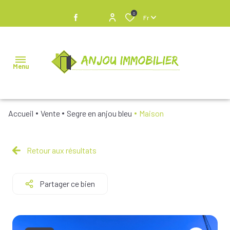
0
Fr
Menu
Accueil
Vente
Segre en anjou bleu
Maison
NOS
BIENS À
VENDRE
Retour aux résultats
NOS
Partager ce bien
BIENS
VENDUS
NOS