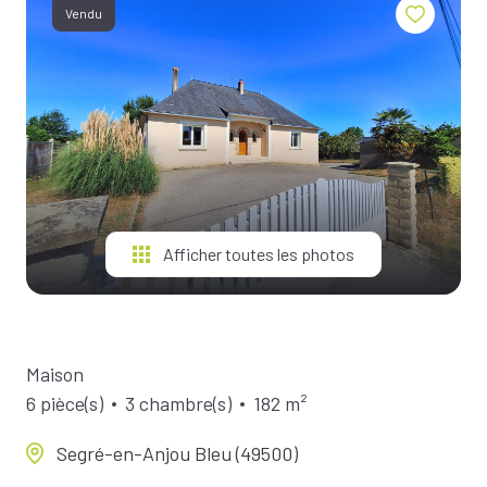
BIENS À
Vendu
LA
LOCATION
ESTIMEZ
VOTRE
BIEN
NOTRE
ÉQUIPE
Afficher toutes les photos
Maison
6 pièce(s)
3 chambre(s)
182 m²
Segré-en-Anjou Bleu (49500)