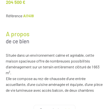
204 500 €
Référence
AI1418
A propos
de ce bien
Située dans un environnement calme et agréable, cette
maison spacieuse offre de nombreuses possibilités
d’aménagement sur un terrain entièrement clôturé de 1 663
m².
Elle se compose au rez-de-chaussée d’une entrée
accueillante, d’une cuisine aménagée et équipée, d’une pièce
de vie lumineuse avec accès balcon, de deux chambres
confortables, d’une salle d’eau et d’un WC indépendant.
Le sous-sol aménagé comprend une troisième chambre,
une seconde salle d’eau avec WC, une cuisine d’été, une