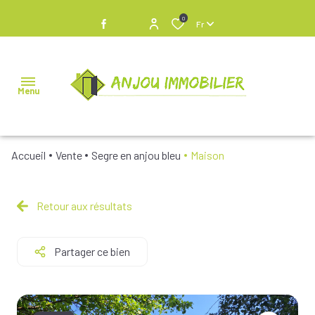
0
Fr
Menu
Accueil
Vente
Segre en anjou bleu
Maison
NOS
BIENS À
VENDRE
Retour aux résultats
NOS
Partager ce bien
BIENS
VENDUS
NOS