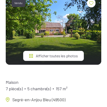
BIENS À
Vendu
LA
LOCATION
ESTIMEZ
VOTRE
BIEN
NOTRE
ÉQUIPE
Afficher toutes les photos
Maison
7 pièce(s)
5 chambre(s)
157 m²
Segré-en-Anjou Bleu (49500)