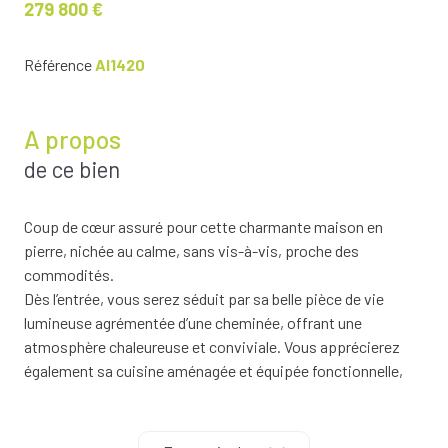
279 800 €
Référence
AI1420
A propos
de ce bien
Coup de cœur assuré pour cette charmante maison en
pierre, nichée au calme, sans vis-à-vis, proche des
commodités.
Dès l’entrée, vous serez séduit par sa belle pièce de vie
lumineuse agrémentée d’une cheminée, offrant une
atmosphère chaleureuse et conviviale. Vous apprécierez
également sa cuisine aménagée et équipée fonctionnelle,
ainsi que son arrière-cuisine offrant un espace de
rangement supplémentaire.
Un couloir dessert ensuite une salle de bains, un WC et cinq