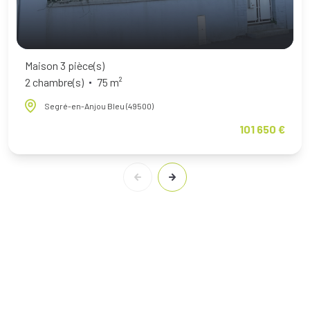
Maison 3 pièce(s)
2 chambre(s)
75 m²
Segré-en-Anjou Bleu (49500)
101 650 €