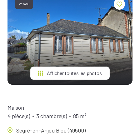
BIENS À
Vendu
LA
LOCATION
ESTIMEZ
VOTRE
BIEN
NOTRE
ÉQUIPE
Afficher toutes les photos
Maison
4 pièce(s)
3 chambre(s)
85 m²
Segré-en-Anjou Bleu (49500)