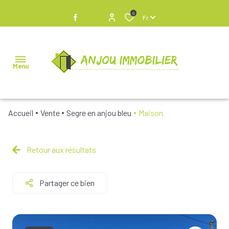
0
Fr
Menu
Accueil
Vente
Segre en anjou bleu
Maison
NOS
BIENS À
VENDRE
Retour aux résultats
NOS
Partager ce bien
BIENS
VENDUS
NOS