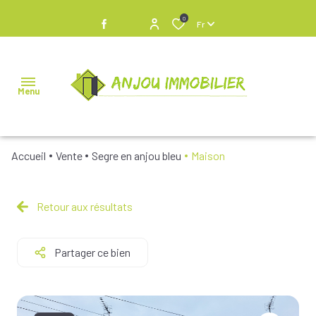
0
Fr
Menu
Accueil
Vente
Segre en anjou bleu
Maison
NOS
BIENS À
VENDRE
Retour aux résultats
NOS
Partager ce bien
BIENS
VENDUS
NOS