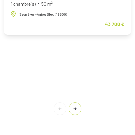
1 chambre(s)
50 m²
Segré-en-Anjou Bleu (49500)
43 700 €