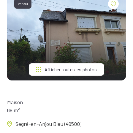
BIENS À
Vendu
LA
LOCATION
ESTIMEZ
VOTRE
BIEN
NOTRE
ÉQUIPE
Afficher toutes les photos
Maison
69 m²
Segré-en-Anjou Bleu (49500)