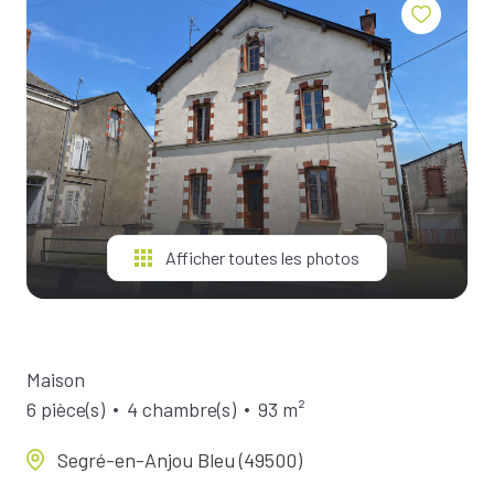
BIENS À
LA
LOCATION
ESTIMEZ
VOTRE
BIEN
NOTRE
ÉQUIPE
Afficher toutes les photos
Maison
6 pièce(s)
4 chambre(s)
93 m²
Segré-en-Anjou Bleu (49500)