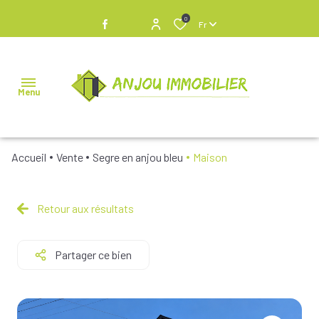
0
Fr
Menu
Accueil
Vente
Segre en anjou bleu
Maison
NOS
BIENS À
VENDRE
Retour aux résultats
NOS
Partager ce bien
BIENS
VENDUS
NOS