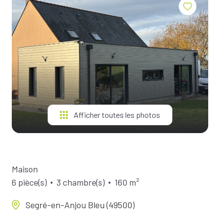
BIENS À
LA
LOCATION
ESTIMEZ
VOTRE
BIEN
NOTRE
ÉQUIPE
Afficher toutes les photos
Maison
6 pièce(s)
3 chambre(s)
160 m²
Segré-en-Anjou Bleu (49500)