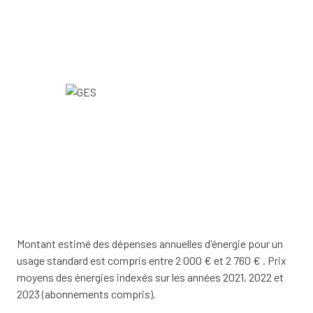
1 garage(s)
exposition Sud
1 niveau(x)
vue campagne
terrasse
arboré
piscinable
Montant estimé des dépenses annuelles d'énergie pour un
usage standard est compris entre 2 000 € et 2 760 € . Prix
moyens des énergies indexés sur les années 2021, 2022 et
interphone
2023 (abonnements compris).