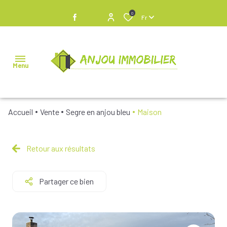
0
Fr
Menu
Accueil
Vente
Segre en anjou bleu
Maison
NOS
BIENS À
VENDRE
Retour aux résultats
NOS
Partager ce bien
BIENS
VENDUS
NOS