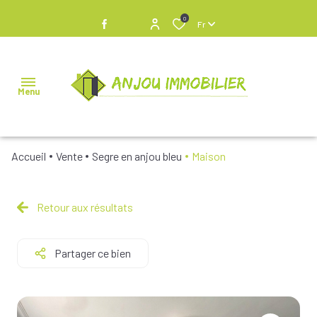
0
Fr
Menu
Accueil
Vente
Segre en anjou bleu
Maison
NOS
BIENS À
VENDRE
Retour aux résultats
NOS
Partager ce bien
BIENS
VENDUS
NOS