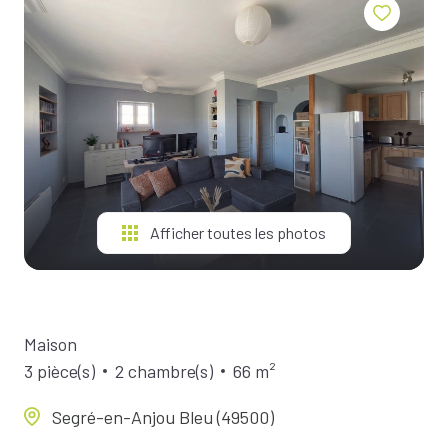
BIENS À
LA
LOCATION
ESTIMEZ
VOTRE
BIEN
NOTRE
ÉQUIPE
Afficher toutes les photos
Maison
3 pièce(s)
2 chambre(s)
66 m²
Segré-en-Anjou Bleu (49500)