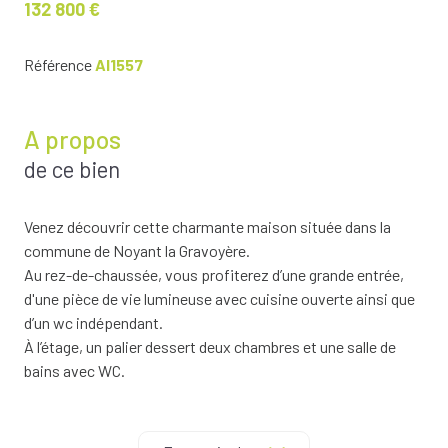
132 800 €
Référence
AI1557
A propos
de ce bien
Venez découvrir cette charmante maison située dans la
commune de Noyant la Gravoyère.
Au rez-de-chaussée, vous profiterez d’une grande entrée,
d'une pièce de vie lumineuse avec cuisine ouverte ainsi que
d’un wc indépendant.
À l’étage, un palier dessert deux chambres et une salle de
bains avec WC.
La maison dispose également d’une cave en sous-sol et
d’une terrasse, idéale pour vos moments de détente.
À l’extérieur, vous bénéficierez d’un terrain clos de 491 m²