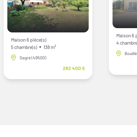
Maison 6 p
Maison 6 pièce(s)
4 chambre
5 chambre(s)
138 m²
Bouill
Segré (49500)
282 400 €