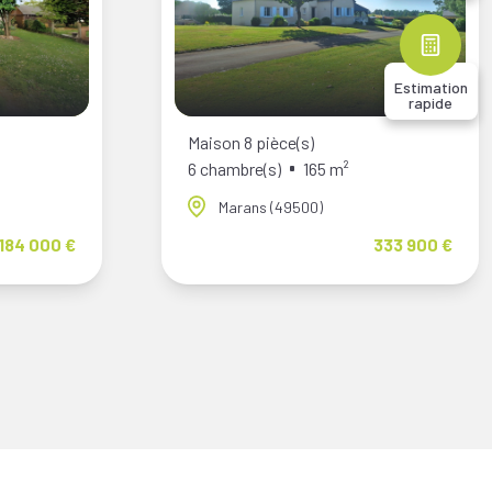
Estimation
rapide
Maison 8 pièce(s)
6 chambre(s)
165 m²
Marans (49500)
184 000 €
333 900 €