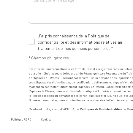
J'ai pris connaissance de la Politique de
confidentialité et des informations relatives au
traitement de mes données personnelles *
* Champs obligatoires
Les informations recueillies sur ce formulaire sont enregistrées dans un fichi
de la clientèle/prospects de l'Agence / du Réseau qui reste Responsable du Trait
de l'Agence / du Réseau. Elles sont conservées jusqu'à demande de suppression et
vous disposez des droits d’accès, de rectification, d’effacement, d’opposition, 
moment en contactant directement l’Agence / Le Réseau. Consultez le site
http
l'Agence / le Réseau, que vos droits « Informatique et Libertés » ne sont pas re
la liste d'opposition au démarchage téléphonique « Bloctel », sur laquelle vous p
Données personnelles, nous vous invitons à ne pas inscrire de Données sensibles
Ce site est protégé par reCAPTCHA, les
Politiques de Confidentialité
et es
Cond
n
Politique RGPD
Cookies