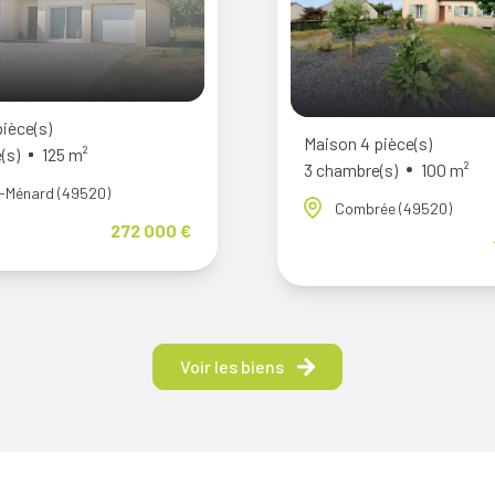
ièce(s)
Maison 4 pièce(s)
(s)
125 m²
3 chambre(s)
100 m²
é-Ménard (49520)
Combrée (49520)
272 000 €
Voir les biens