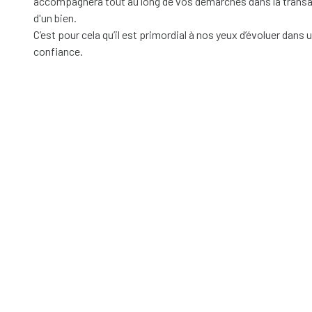
accompagnera tout au long de vos démarches dans la transac
d'un bien.
C’est pour cela qu’il est primordial à nos yeux d’évoluer dans
confiance.