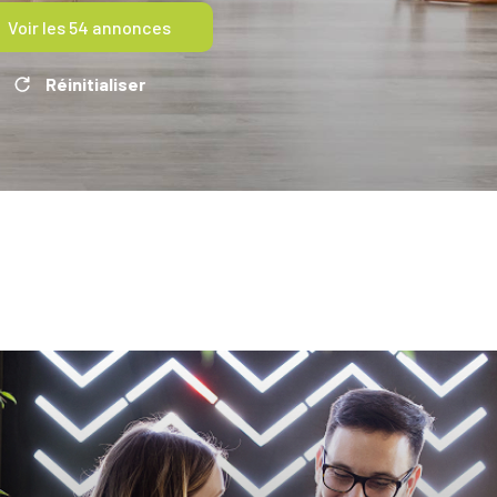
Voir les
54
annonces
Réinitialiser