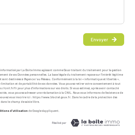
Envoyer
er informatisé par La Boite Immo agissant comme Sous-traitant du traitement pour la gestion
ement de vos Données personnelles. La base légale du traitement repose sur l'intérêt légitime
 sont destinées à l'Agence / au Réseau. Conformément à la loi « informatique et libertés »,
de limitation et de portabilité de vos données. Vous pouvez retirer votre consentement à tout
s://cnil.fr/fr
pour plus d’informations sur vos droits. Si vous estimez, après avoir contacté
spectés, vous pouvez adresser une réclamation à la CNIL. Nous vous informons de l’existence de
ouvez vous inscrire ici :
https://www.bloctel.gouv.fr
. Dans le cadre de la protection des
 dans le champ de saisie libre.
itions d'utilisation
de Google s'appliquent.
Réalisé par