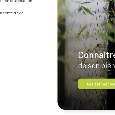
tion et la location
 un contexte de
Connaitre
de son bien
Faire estimer so