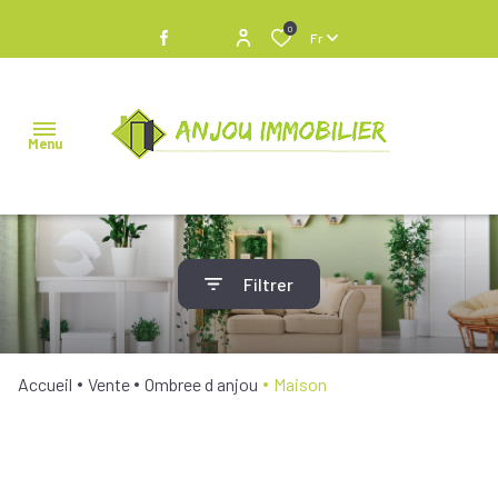
0
Fr
Menu
NOS
Filtrer
BIENS À
VENDRE
NOS
Accueil
Vente
Ombree d anjou
Maison
BIENS
VENDUS
NOS