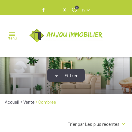
0
Fr
Menu
NOS
Filtrer
BIENS À
VENDRE
NOS
Accueil
Vente
Combree
BIENS
VENDUS
Trier par Les plus récentes
NOS