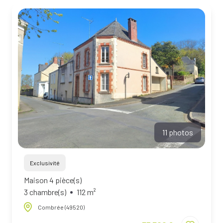
BIENS À
LA
LOCATION
ESTIMEZ
VOTRE
BIEN
NOTRE
ÉQUIPE
11 photos
Exclusivité
Maison 4 pièce(s)
3 chambre(s)
112 m²
Combrée (49520)