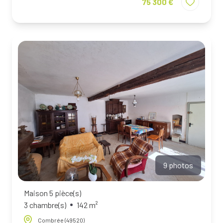
75 300 €
9 photos
Maison 5 pièce(s)
3 chambre(s)
142 m²
Combrée (49520)