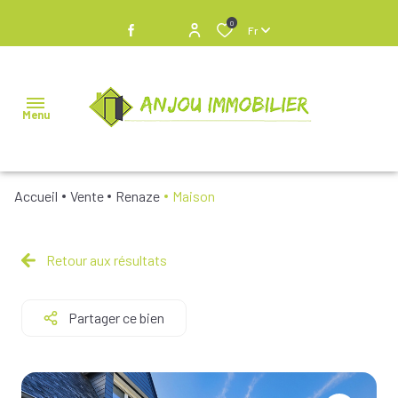
0
Fr
Menu
Accueil
Vente
Renaze
Maison
NOS
BIENS À
VENDRE
Retour aux résultats
NOS
Partager ce bien
BIENS
VENDUS
NOS