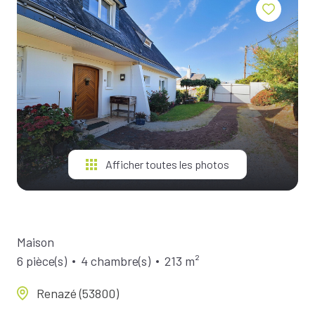
BIENS À
LA
LOCATION
ESTIMEZ
VOTRE
BIEN
NOTRE
ÉQUIPE
Afficher toutes les photos
Maison
6 pièce(s)
4 chambre(s)
213 m²
Renazé (53800)