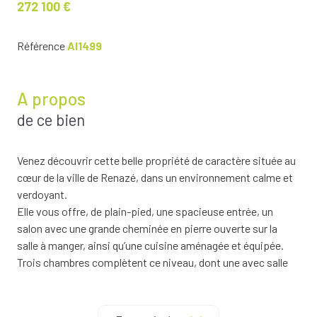
272 100 €
Référence
AI1499
A propos
de ce bien
Venez découvrir cette belle propriété de caractère située au
cœur de la ville de Renazé, dans un environnement calme et
verdoyant.
Elle vous offre, de plain-pied, une spacieuse entrée, un
salon avec une grande cheminée en pierre ouverte sur la
salle à manger, ainsi qu’une cuisine aménagée et équipée.
Trois chambres complètent ce niveau, dont une avec salle
d’eau privative, tandis que les deux autres se partagent une
salle de bains et des WC.
Un ascenseur, accessible depuis le rez-de-chaussée, facilite