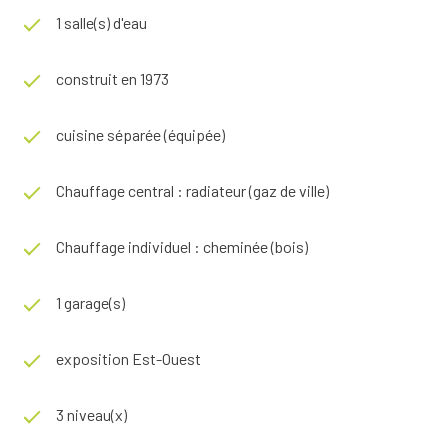
Les informations sur les risques auxquels ce bien est
1 salle(s) d'eau
exposé sont disponibles sur le site
Géorisques
construit en 1973
cuisine séparée (équipée)
Chauffage central : radiateur (gaz de ville)
Chauffage individuel : cheminée (bois)
1 garage(s)
exposition Est-Ouest
3 niveau(x)