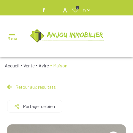
0
Fr
Menu
Accueil
Vente
Avire
Maison
NOS
BIENS À
VENDRE
Retour aux résultats
NOS
Partager ce bien
BIENS
VENDUS
NOS