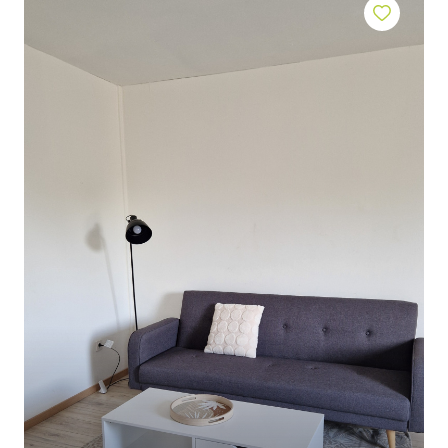
BIENS À
LA
LOCATION
ESTIMEZ
VOTRE
BIEN
NOTRE
ÉQUIPE