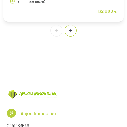
Combrée (49520)
132 000 €
Anjou Immobilier
0241263646