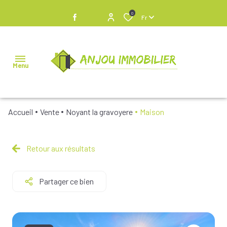
0
Fr
Menu
Accueil
Vente
Noyant la gravoyere
Maison
NOS
BIENS À
VENDRE
Retour aux résultats
NOS
Partager ce bien
BIENS
VENDUS
NOS