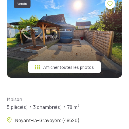
BIENS À
Vendu
LA
LOCATION
ESTIMEZ
VOTRE
BIEN
NOTRE
ÉQUIPE
Afficher toutes les photos
Maison
5 pièce(s)
3 chambre(s)
78 m²
Noyant-la-Gravoyère (49520)