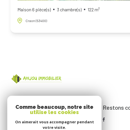
Maison 6 pièce(s)
3 chambre(s)
122 m²
Craon (53400)
Restons c
Comme beaucoup, notre site
Anjou Immobilier
utilise les cookies
0241263646
On aimerait vous accompagner pendant
contact@anjouimmobilier.fr
votre visite.