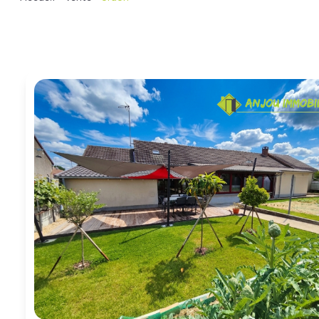
BIENS À
LA
LOCATION
ESTIMEZ
VOTRE
BIEN
NOTRE
ÉQUIPE