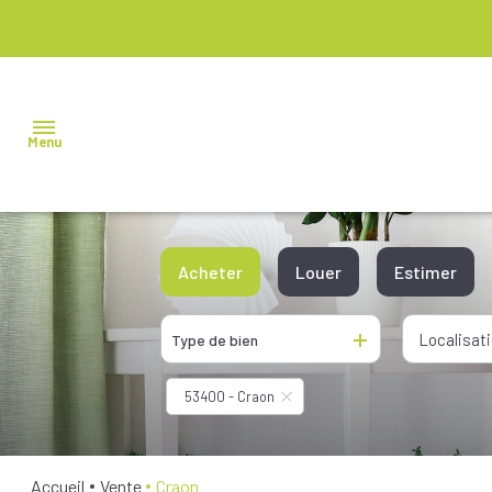
Menu
NOS
Acheter
Louer
Estimer
BIENS À
VENDRE
De l'ancien
De l'immo pro
Localisat
Type de bien
NOS
De l'immo pro
BIENS
53400 - Craon
VENDUS
NOS
Accueil
Vente
Craon