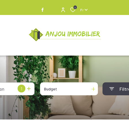
0
Fr
1
Filtr
ion
Budget