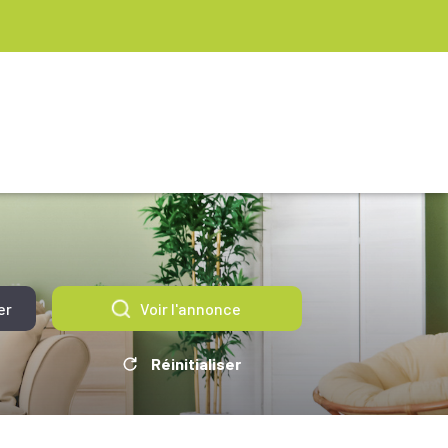
er
Voir l'annonce
Réinitialiser