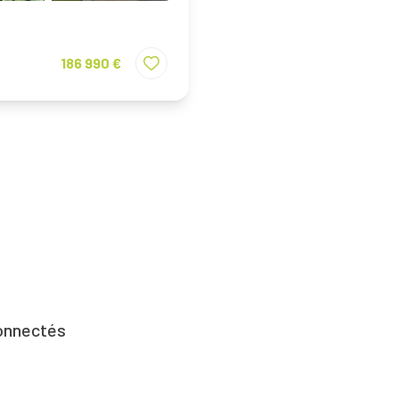
186 990 €
onnectés