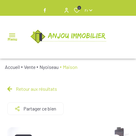
0
Fr
Menu
Accueil
Vente
Nyoiseau
Maison
NOS
BIENS À
VENDRE
Retour aux résultats
NOS
Partager ce bien
BIENS
VENDUS
NOS