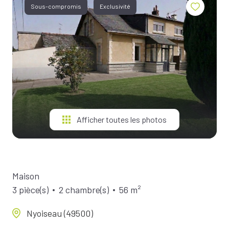
BIENS À
Sous-compromis
Exclusivité
LA
LOCATION
ESTIMEZ
VOTRE
BIEN
NOTRE
ÉQUIPE
Afficher toutes les photos
Maison
3 pièce(s)
2 chambre(s)
56 m²
Nyoiseau (49500)