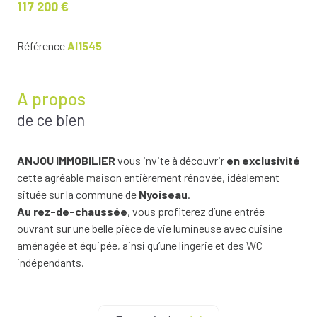
117 200 €
Référence
AI1545
A propos
de ce bien
ANJOU IMMOBILIER
vous invite à découvrir
en exclusivité
cette agréable maison entièrement rénovée, idéalement
située sur la commune de
Nyoiseau
.
Au rez-de-chaussée
, vous profiterez d’une entrée
ouvrant sur une belle pièce de vie lumineuse avec cuisine
aménagée et équipée, ainsi qu’une lingerie et des WC
indépendants.
À l’étage
, un palier dessert deux chambres et une salle d’eau
avec WC.
Le tout est édifié sur une parcelle de
256 m²
, comprenant en