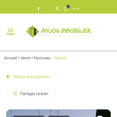
0
Fr
Menu
Accueil
Vente
Nyoiseau
Maison
NOS
BIENS À
VENDRE
Retour aux résultats
NOS
Partager ce bien
BIENS
VENDUS
NOS