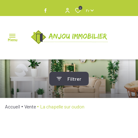
0
Fr
Menu
NOS
Filtrer
BIENS À
VENDRE
NOS
Accueil
Vente
La chapelle sur oudon
BIENS
VENDUS
NOS