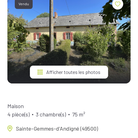
BIENS À
Vendu
LA
LOCATION
ESTIMEZ
VOTRE
BIEN
NOTRE
ÉQUIPE
Afficher toutes les photos
Maison
4 pièce(s)
3 chambre(s)
75 m²
Sainte-Gemmes-d'Andigné (49500)