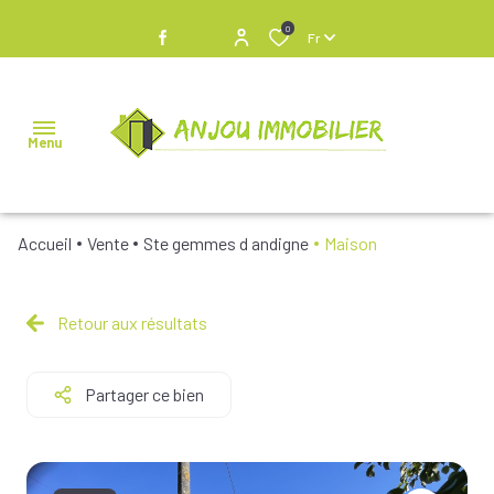
0
Fr
Menu
Accueil
Vente
Ste gemmes d andigne
Maison
NOS
BIENS À
VENDRE
Retour aux résultats
NOS
Partager ce bien
BIENS
VENDUS
NOS