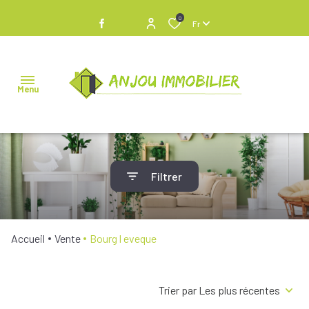
0
Fr
Menu
NOS
Filtrer
BIENS À
VENDRE
NOS
Accueil
Vente
Bourg l eveque
BIENS
VENDUS
Trier par Les plus récentes
NOS