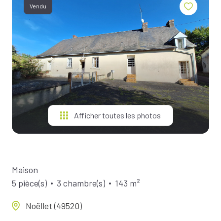
BIENS À
Vendu
LA
LOCATION
ESTIMEZ
VOTRE
BIEN
NOTRE
ÉQUIPE
Afficher toutes les photos
Maison
5 pièce(s)
3 chambre(s)
143 m²
Noëllet (49520)