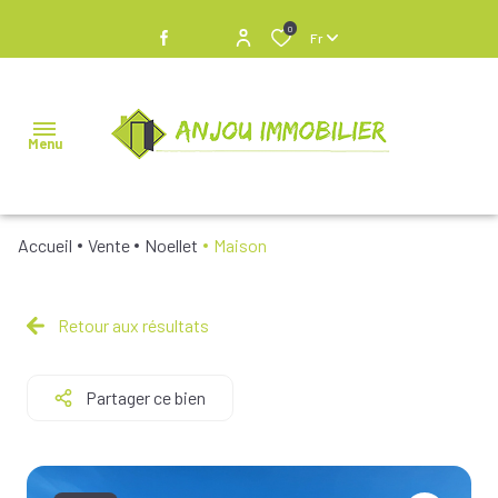
0
Fr
Menu
Accueil
Vente
Noellet
Maison
NOS
BIENS À
VENDRE
Retour aux résultats
NOS
Partager ce bien
BIENS
VENDUS
NOS