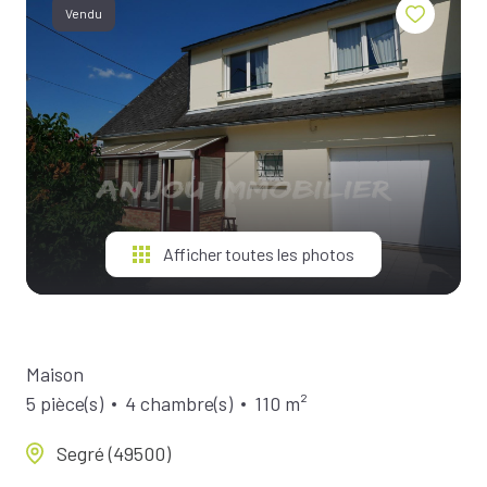
BIENS À
Vendu
LA
LOCATION
ESTIMEZ
VOTRE
BIEN
NOTRE
ÉQUIPE
Afficher toutes les photos
Maison
5 pièce(s)
4 chambre(s)
110 m²
Segré (49500)