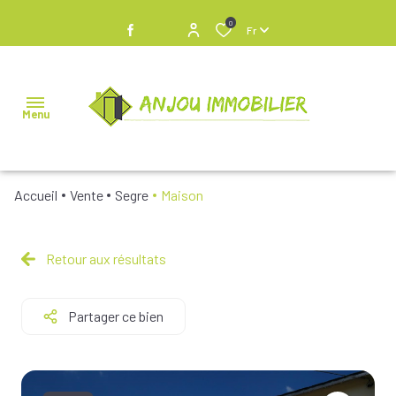
0
Fr
Menu
Accueil
Vente
Segre
Maison
NOS
BIENS À
VENDRE
Retour aux résultats
NOS
Partager ce bien
BIENS
VENDUS
NOS