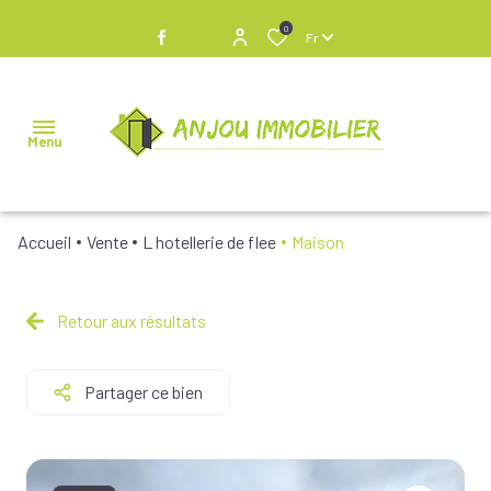
0
Fr
Menu
Accueil
Vente
L hotellerie de flee
Maison
NOS
BIENS À
VENDRE
Retour aux résultats
NOS
Partager ce bien
BIENS
VENDUS
NOS