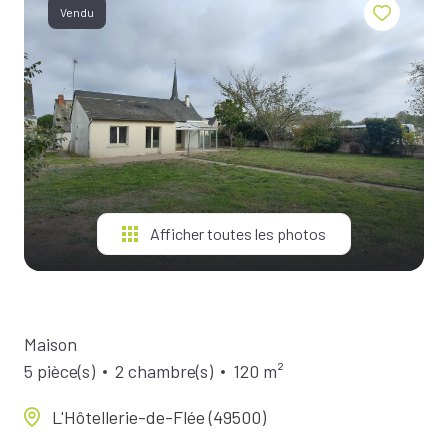
BIENS À
Vendu
LA
LOCATION
ESTIMEZ
VOTRE
BIEN
NOTRE
ÉQUIPE
Afficher toutes les photos
Maison
5 pièce(s)
2 chambre(s)
120 m²
L'Hôtellerie-de-Flée (49500)