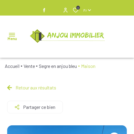
0
Fr
Menu
Accueil
Vente
Segre en anjou bleu
Maison
NOS
BIENS À
VENDRE
Retour aux résultats
NOS
Partager ce bien
BIENS
VENDUS
NOS