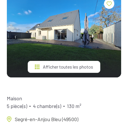
BIENS À
LA
LOCATION
ESTIMEZ
VOTRE
BIEN
NOTRE
ÉQUIPE
Afficher toutes les photos
Maison
5 pièce(s)
4 chambre(s)
130 m²
Segré-en-Anjou Bleu (49500)