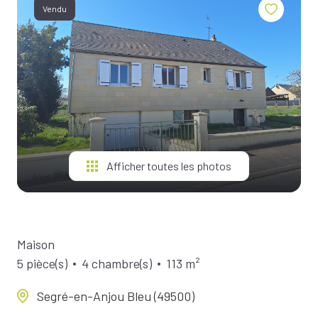
BIENS À
Vendu
LA
LOCATION
ESTIMEZ
VOTRE
BIEN
NOTRE
ÉQUIPE
Afficher toutes les photos
Maison
5 pièce(s)
4 chambre(s)
113 m²
Segré-en-Anjou Bleu (49500)