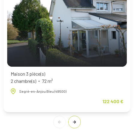
Maison 3 pièce(s)
2 chambre(s)
72 m²
Segré-en-Anjou Bleu (49500)
122 400 €