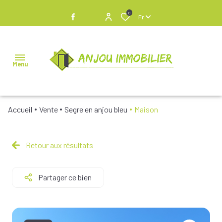
0
Fr
Menu
Accueil
Vente
Segre en anjou bleu
Maison
NOS
BIENS À
VENDRE
Retour aux résultats
NOS
Partager ce bien
BIENS
VENDUS
NOS