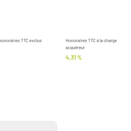
 honoraires TTC exclus
Honoraires TTC à la charge
acquéreur
4,31 %