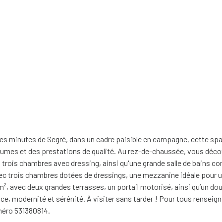
es minutes de Segré, dans un cadre paisible en campagne, cette sp
 volumes et des prestations de qualité. Au rez-de-chaussée, vous déc
trois chambres avec dressing, ainsi qu'une grande salle de bains co
vec trois chambres dotées de dressings, une mezzanine idéale pour un
00 m², avec deux grandes terrasses, un portail motorisé, ainsi qu’un d
pace, modernité et sérénité. À visiter sans tarder ! Pour tous rense
méro 531380814.