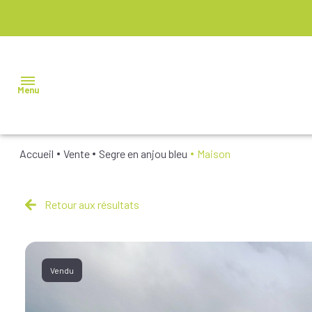
Menu
Accueil
Vente
Segre en anjou bleu
Maison
NOS
BIENS À
VENDRE
Retour aux résultats
NOS
BIENS
VENDUS
Vendu
NOS