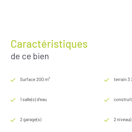
Les informations sur les risques auxquels ce bien est exposé s
Caractéristiques
de ce bien
Surface 200 m²
terrain 3
1 salle(s) d'eau
construit
2 garage(s)
2 niveau(