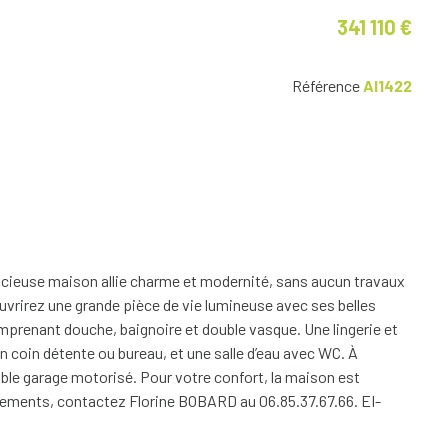
341 110 €
Référence
AI1422
acieuse maison allie charme et modernité, sans aucun travaux
ouvrirez une grande pièce de vie lumineuse avec ses belles
mprenant douche, baignoire et double vasque. Une lingerie et
 coin détente ou bureau, et une salle d’eau avec WC. À
ouble garage motorisé. Pour votre confort, la maison est
ignements, contactez Florine BOBARD au 06.85.37.67.66. EI-