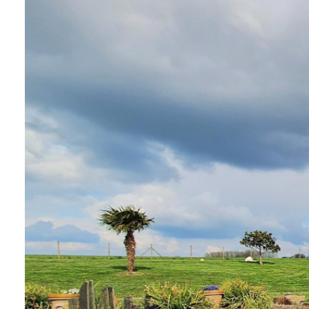
BIENS À
LA
LOCATION
ESTIMEZ
VOTRE
BIEN
NOTRE
ÉQUIPE