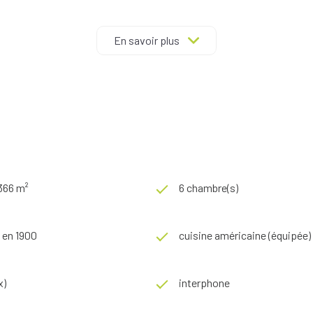
ont disponibles sur le site
Géorisques
En savoir plus
 366 m²
6 chambre(s)
 en 1900
cuisine américaine (équipée)
x)
interphone