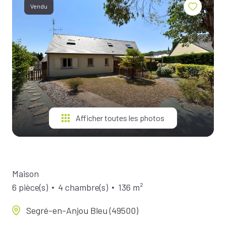
BIENS À
Vendu
LA
LOCATION
ESTIMEZ
VOTRE
BIEN
NOTRE
ÉQUIPE
Afficher toutes les photos
Maison
6 pièce(s)
4 chambre(s)
136 m²
Segré-en-Anjou Bleu (49500)