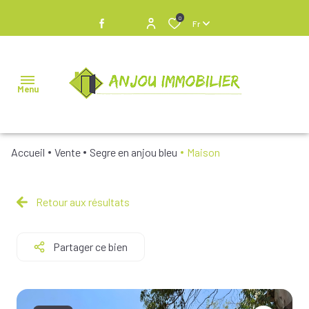
0
Fr
Menu
Accueil
Vente
Segre en anjou bleu
Maison
NOS
BIENS À
VENDRE
Retour aux résultats
NOS
Partager ce bien
BIENS
VENDUS
NOS