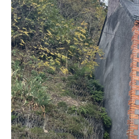
BIENS À
LA
LOCATION
ESTIMEZ
VOTRE
BIEN
NOTRE
ÉQUIPE