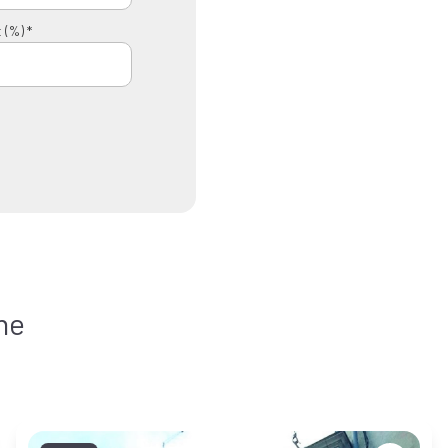
 (%) *
he