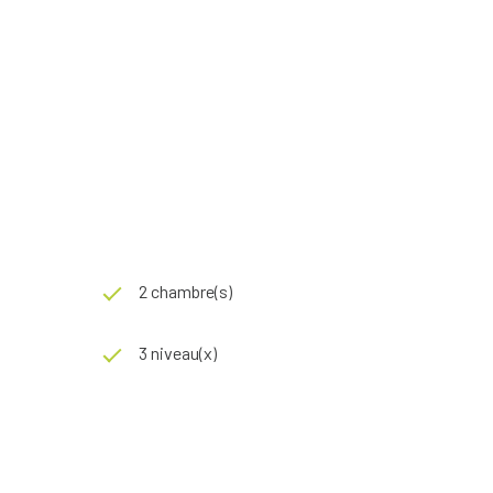
2 chambre(s)
3 niveau(x)