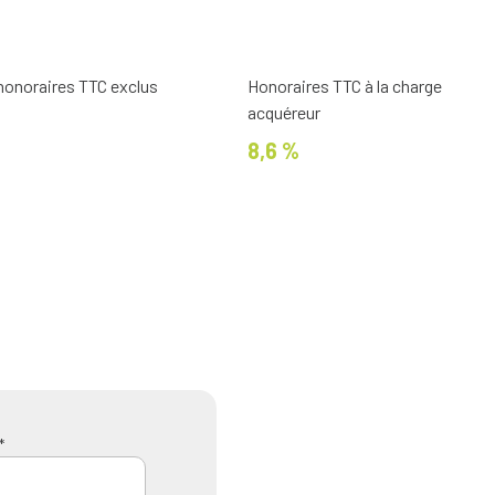
 honoraires TTC exclus
Honoraires TTC à la charge
acquéreur
8,6 %
*