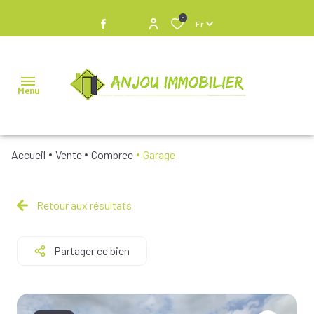
0
Fr
Menu
Accueil
Vente
Combree
Garage
NOS
BIENS À
VENDRE
Retour aux résultats
NOS
Partager ce bien
BIENS
VENDUS
NOS