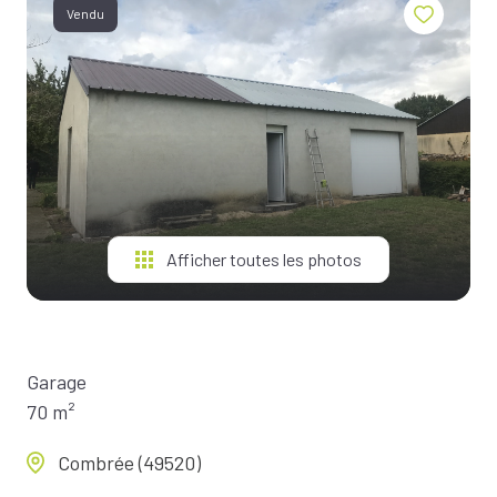
BIENS À
Vendu
LA
LOCATION
ESTIMEZ
VOTRE
BIEN
NOTRE
ÉQUIPE
Afficher toutes les photos
Garage
70 m²
Combrée (49520)