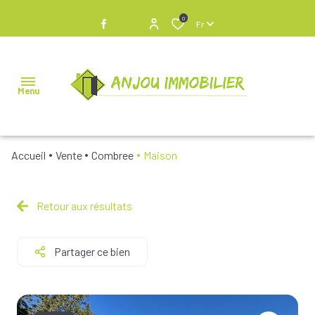
0
Fr
Menu
Accueil
Vente
Combree
Maison
NOS
BIENS À
VENDRE
Retour aux résultats
NOS
Partager ce bien
BIENS
VENDUS
NOS