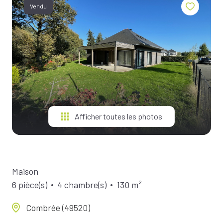
BIENS À
Vendu
LA
LOCATION
ESTIMEZ
VOTRE
BIEN
NOTRE
ÉQUIPE
Afficher toutes les photos
Maison
6 pièce(s)
4 chambre(s)
130 m²
Combrée (49520)