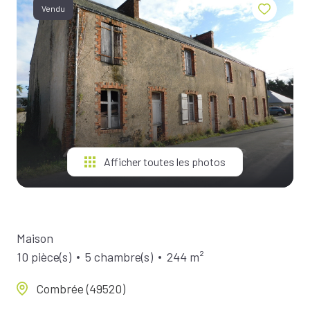
BIENS À
Vendu
LA
LOCATION
ESTIMEZ
VOTRE
BIEN
NOTRE
ÉQUIPE
Afficher toutes les photos
Maison
10 pièce(s)
5 chambre(s)
244 m²
Combrée (49520)