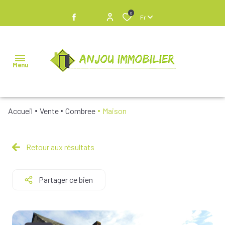
0
Fr
Menu
Accueil
Vente
Combree
Maison
NOS
BIENS À
VENDRE
Retour aux résultats
NOS
Partager ce bien
BIENS
VENDUS
NOS