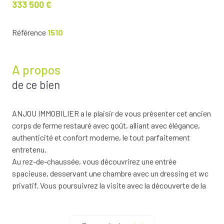
333 500 €
Référence
1510
A propos
de ce bien
ANJOU IMMOBILIER a le plaisir de vous présenter cet ancien
corps de ferme restauré avec goût, alliant avec élégance,
authenticité et confort moderne, le tout parfaitement
entretenu.
Au rez-de-chaussée, vous découvrirez une entrée
spacieuse, desservant une chambre avec un dressing et wc
privatif. Vous poursuivrez la visite avec la découverte de la
cuisine aménagée et équipée, ainsi qu’un salon/séjour
lumineux doté d’un poêle à bois, apportant convivialité et
douceur,