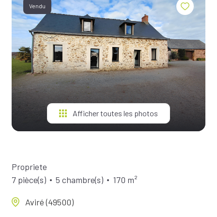
BIENS À
Vendu
LA
LOCATION
ESTIMEZ
VOTRE
BIEN
NOTRE
ÉQUIPE
Afficher toutes les photos
Propriete
7 pièce(s)
5 chambre(s)
170 m²
Aviré (49500)