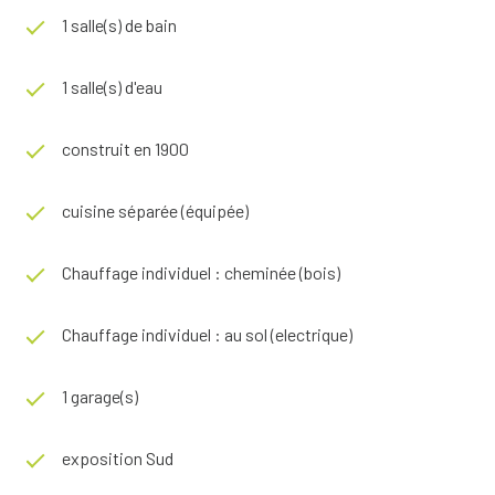
Pour tout renseignement, contactez Guillaume VERNEAU
1 salle(s) de bain
au 06.31.78.29.57, Agent commercial (EI) immatriculé au
RSAC d'ANGERS sous le N°812 174 597
1 salle(s) d'eau
Les informations sur les risques auxquels ce bien est
exposé sont disponibles sur le site
Géorisques
construit en 1900
cuisine séparée (équipée)
Chauffage individuel : cheminée (bois)
Chauffage individuel : au sol (electrique)
1 garage(s)
exposition Sud