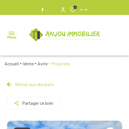
0
Fr
Menu
Accueil
Vente
Avire
Propriete
NOS
BIENS À
VENDRE
Retour aux résultats
NOS
Partager ce bien
BIENS
VENDUS
NOS