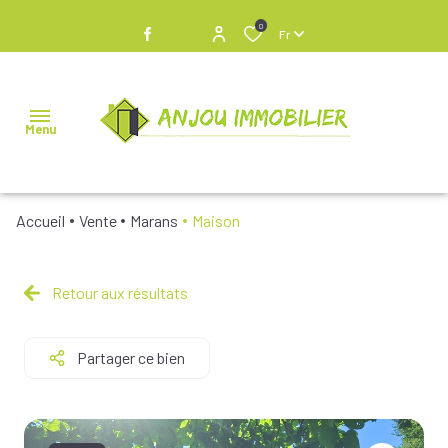
0
Fr
Menu
Accueil
Vente
Marans
Maison
NOS
BIENS À
VENDRE
Retour aux résultats
NOS
Partager ce bien
BIENS
VENDUS
NOS