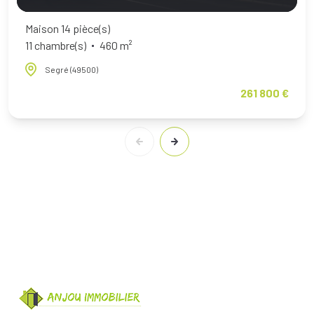
Maison 14 pièce(s)
11 chambre(s)
460 m²
Segré (49500)
261 800 €