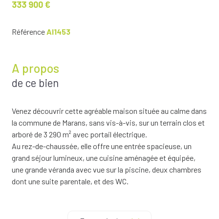
333 900 €
Référence
AI1453
A propos
de ce bien
Venez découvrir cette agréable maison située au calme dans
la commune de Marans, sans vis-à-vis, sur un terrain clos et
arboré de 3 290 m² avec portail électrique.
Au rez-de-chaussée, elle offre une entrée spacieuse, un
grand séjour lumineux, une cuisine aménagée et équipée,
une grande véranda avec vue sur la piscine, deux chambres
dont une suite parentale, et des WC.
À l’étage, une mezzanine dessert quatre chambres, une salle
d’eau et un second WC.
Vous profiterez également d’une piscine chauffée, d’un