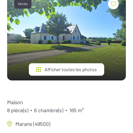
BIENS À
Vendu
LA
LOCATION
ESTIMEZ
VOTRE
BIEN
NOTRE
ÉQUIPE
Afficher toutes les photos
Maison
8 pièce(s)
6 chambre(s)
165 m²
Marans (49500)