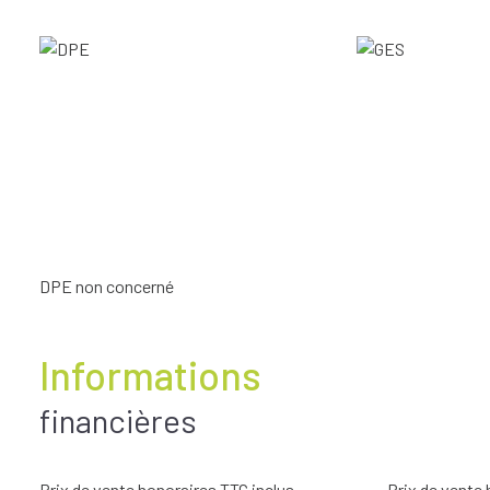
DPE non concerné
Informations
financières
Prix de vente honoraires TTC inclus
Prix de vente