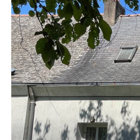
BIENS À
LA
LOCATION
ESTIMEZ
VOTRE
BIEN
NOTRE
ÉQUIPE