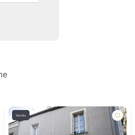
he
Vendu