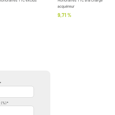
acquéreur
9,71 %
*
 (%) *