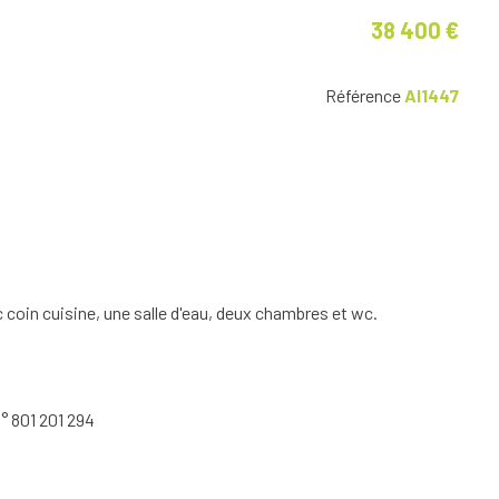
38 400 €
Référence
AI1447
oin cuisine, une salle d'eau, deux chambres et wc.
° 801 201 294