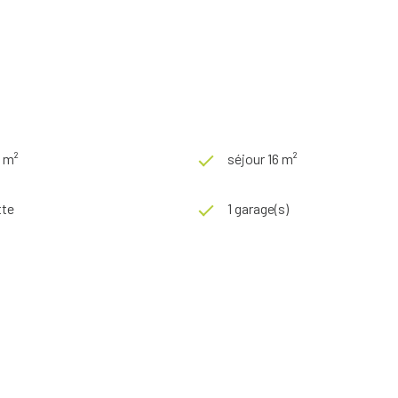
0 m²
séjour 16 m²
tte
1 garage(s)