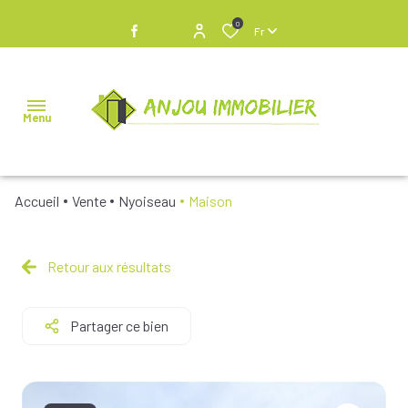
0
Fr
Menu
Accueil
Vente
Nyoiseau
Maison
NOS
BIENS À
VENDRE
Retour aux résultats
NOS
Partager ce bien
BIENS
VENDUS
NOS