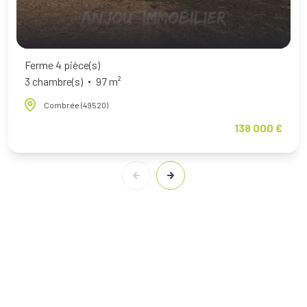
Ferme 4 pièce(s)
3 chambre(s)
97 m²
Combrée (49520)
138 000 €