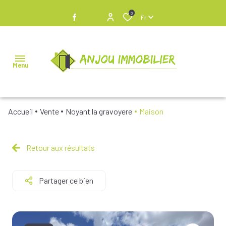
0
Fr
Menu
Accueil
Vente
Noyant la gravoyere
Maison
NOS
BIENS À
VENDRE
Retour aux résultats
NOS
Partager ce bien
BIENS
VENDUS
NOS