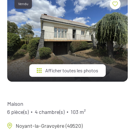
BIENS À
Vendu
LA
LOCATION
ESTIMEZ
VOTRE
BIEN
NOTRE
ÉQUIPE
Afficher toutes les photos
Maison
6 pièce(s)
4 chambre(s)
103 m²
Noyant-la-Gravoyère (49520)