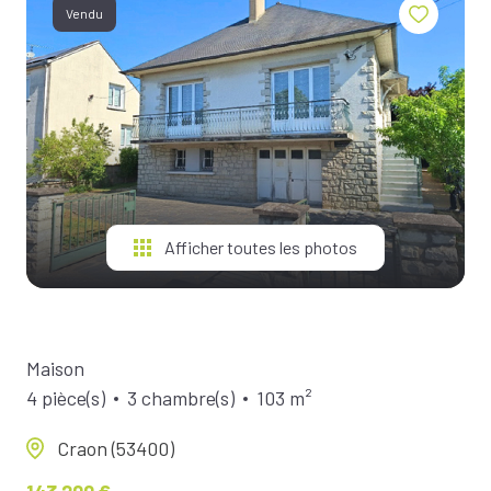
BIENS À
Vendu
LA
LOCATION
ESTIMEZ
VOTRE
BIEN
NOTRE
Afficher toutes les photos
ÉQUIPE
Maison
4 pièce(s)
3 chambre(s)
103 m²
Craon (53400)