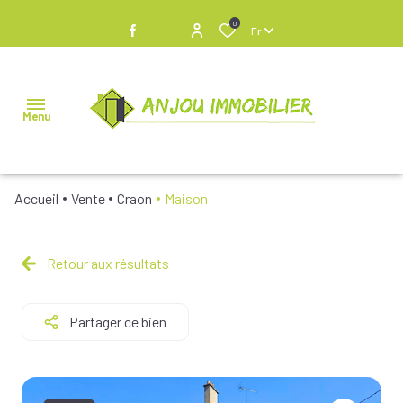
0
Fr
Menu
Accueil
Vente
Craon
Maison
NOS
BIENS À
VENDRE
Retour aux résultats
NOS
Partager ce bien
BIENS
VENDUS
NOS