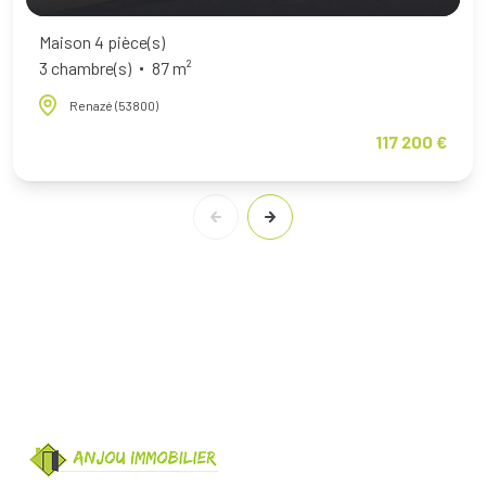
Maison 4 pièce(s)
3 chambre(s)
87 m²
Renazé (53800)
117 200 €