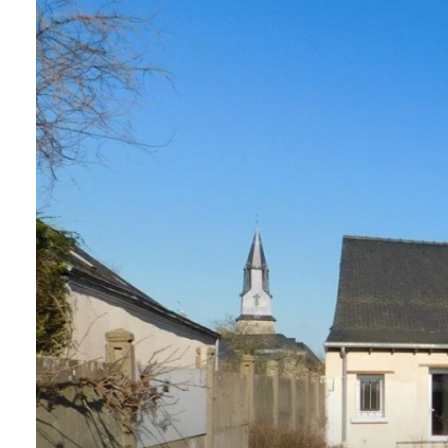
BIENS À
LA
LOCATION
ESTIMEZ
VOTRE
BIEN
NOTRE
ÉQUIPE