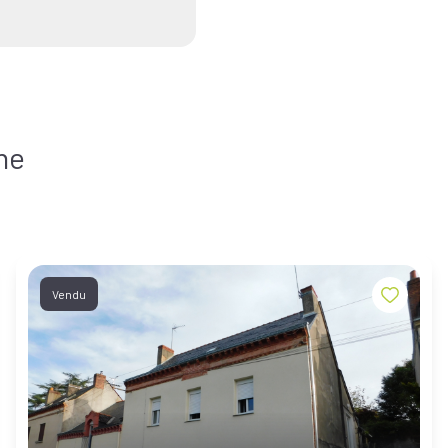
he
Vendu