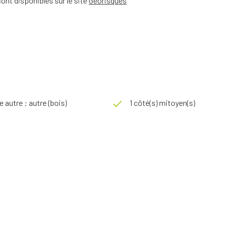
ont disponibles sur le site
Géorisques
 autre : autre (bois)
1 côté(s) mitoyen(s)