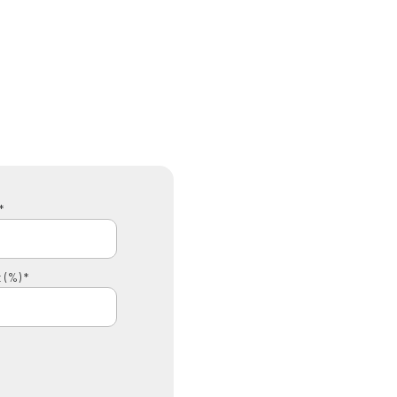
*
 (%) *