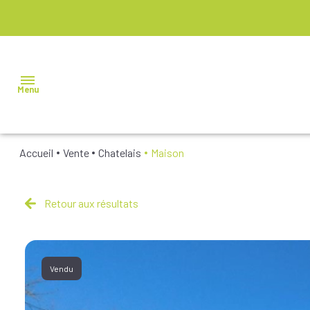
Menu
Accueil
Vente
Chatelais
Maison
NOS
BIENS À
VENDRE
Retour aux résultats
NOS
BIENS
VENDUS
Vendu
NOS