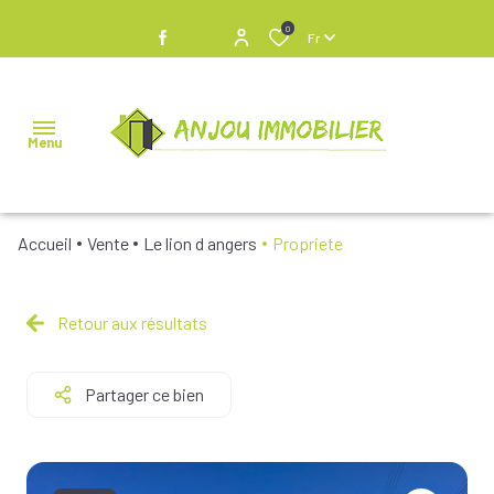
0
Fr
Menu
Accueil
Vente
Le lion d angers
Propriete
NOS
BIENS À
VENDRE
Retour aux résultats
NOS
Partager ce bien
BIENS
VENDUS
NOS