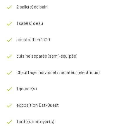
2 salle(s) de bain
Les informations sur les risques auxquels ce bien est
exposé sont disponibles sur le site
Géorisques
1 salle(s) d'eau
construit en 1900
cuisine séparée (semi-équipée)
Chauffage individuel : radiateur (electrique)
1 garage(s)
exposition Est-Ouest
1 côté(s) mitoyen(s)