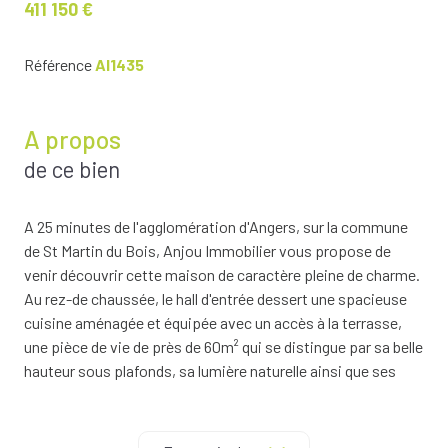
411 150 €
Référence
AI1435
A propos
de ce bien
A 25 minutes de l'agglomération d'Angers, sur la commune
de St Martin du Bois, Anjou Immobilier vous propose de
venir découvrir cette maison de caractère pleine de charme.
Au rez-de chaussée, le hall d'entrée dessert une spacieuse
cuisine aménagée et équipée avec un accès à la terrasse,
une pièce de vie de près de 60m² qui se distingue par sa belle
hauteur sous plafonds, sa lumière naturelle ainsi que ses
charmantes poutres apparentes ajoutent du caractère à
l'ensemble. Pour une vie de plain-pied, vous bénéficierez
également d'une chambre, d'une grande salle de bains de de