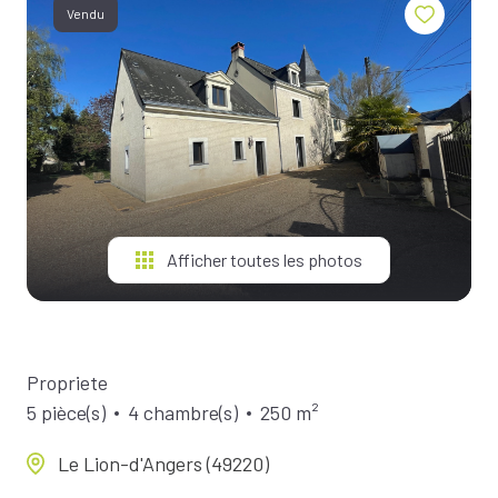
BIENS À
Vendu
LA
LOCATION
ESTIMEZ
VOTRE
BIEN
NOTRE
ÉQUIPE
Afficher toutes les photos
Propriete
5 pièce(s)
4 chambre(s)
250 m²
Le Lion-d'Angers (49220)