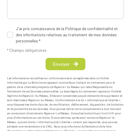
J'ai pris connaissance de la Politique de confidentialité et
des informations relatives au traitement de mes données
personnelles *
* Champs obligatoires
Envoyer
Les informations recueillies sur ce formulaire sont enregistrées dans un fichier
informatisé par La Boite Immo agissant comme Sous-traitant du traitement pour la
gestion de la clientèle/prospects de l'Agence / du Réseau qui reste Responsable du
Traitement de vos Données personnelles. La base légale du traitement repose sur l'intérêt
légitime de l'Agence / du Réseau. Elles sont conservées jusqu'à demande de suppression et
sont destinées à l'Agence / au Réseau. Conformément à la loi « informatique et libertés »,
vous disposez des droits d’accès, de rectification, d’effacement, d’opposition, de limitation
et de portabilité de vos données. Vous pouvez retirer votre consentement à tout moment
en contactant directement l’Agence / Le Réseau. Consultez le site
https://cnil.fr/fr
pour
plus d’informations sur vos droits. Si vous estimez, après avoir contacté l'Agence / le
Réseau, que vos droits « Informatique et Libertés » ne sont pas respectés, vous pouvez
adresser une réclamation à la CNIL. Nous vous informons de l’existence de la liste
d'opposition au démarchage téléphonique « Bloctel », sur laquelle vous pouvez vous