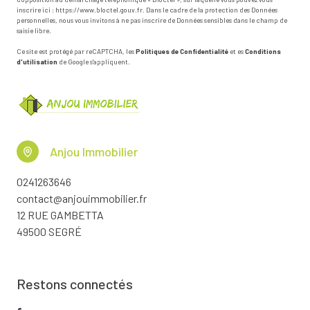
inscrire ici :
https://www.bloctel.gouv.fr
. Dans le cadre de la protection des Données
personnelles, nous vous invitons à ne pas inscrire de Données sensibles dans le champ de
saisie libre.
Ce site est protégé par reCAPTCHA, les
Politiques de Confidentialité
et es
Conditions
d'utilisation
de Google s'appliquent.
Anjou Immobilier
0241263646
contact@anjouimmobilier.fr
12 RUE GAMBETTA
49500 SEGRÉ
Restons connectés