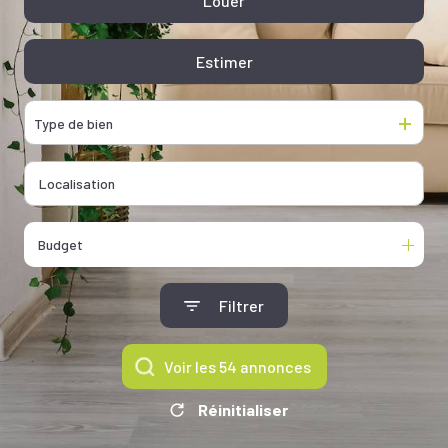
Louer
De l'ancien
De l'immo pro
Estimer
De l'immo pro
Type de bien
Budget
Filtrer
Voir les
54
annonces
Réinitialiser