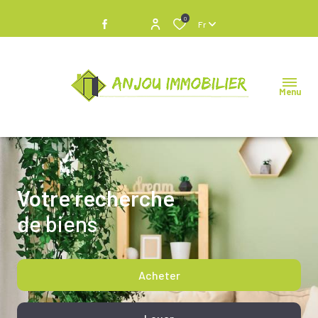
0
Fr
Menu
Votre recherche
de biens
Acheter